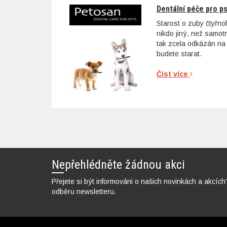
Dentální péče pro p
Starost o zuby čtyřn
nikdo jiný, než samo
tak zcela odkázán na 
budete starat.
Číst více
Nepřehlédněte žádnou akci
Přejete si být informováni o našich novinkách a akcích
odběru newsletteru.