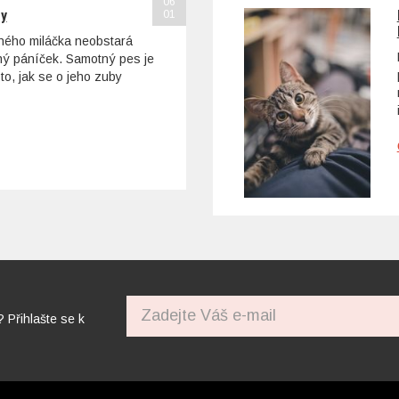
06
sy
01
ohého miláčka neobstará
tný páníček. Samotný pes je
to, jak se o jeho zuby
? Přihlašte se k