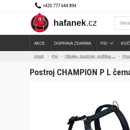
+420 777 644 894
AKCE
DOPRAVA ZDARMA
PSI
KOČ
Úvod
Psi
Obojky, postroje, vodítka ...
Pos
Postroj CHAMPION P L čern