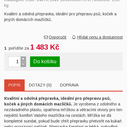
kg
Kvalitní a odolná přepravka, ideální pro přepravu psů, koček a
jiných domácích mazlíčků.
Doporučit
Hlídat cenu a dostupnost
1 483 Kč
1
pořídíte za
Do košíku
POPIS
DOTAZY (0)
DOPRAVA
Kvalitní a odolná přepravka, ideální pro přepravu psů,
koček a jiných domácích mazlíčků.
Je vyrobena z odolného a
nezávadného plastu, opatřena mřížkou a větracími otvory pro ten
největší komfort Vašeho mazlíčka na cestách. Mřížka se dá
kompletně sundat, pokud bude chtít přepravku přetvořit na kukaň
nebo provizorní pelíšek.
Přepravka Ferplast je lehká, pohodlně