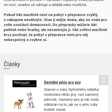
se nosí, snadno se udržuje a skládá nebo rozebírá.
Pokud Váš mazlíček není na pobyt v přepravce zvyklý,
s nákupem neváhejte. Včas ji mějte doma, aby se stala pro
zvíře součástí domácnosti. Do přepravky můžete dát
pelíšek nebo hračky, ale nezavírejte ji. Váš zvířecí mazlíček
brzy pochopí, že pobyt v přepravce není pro něj
nebezpečný a zvykne si.
Články
06
Dentální péče pro psy
01
Starost o zuby čtyřnohého miláčka
neobstará nikdo jiný, než samotný
páníček. Samotný pes je tak zcela
odkázán na to, jak se o jeho zuby
budete starat.