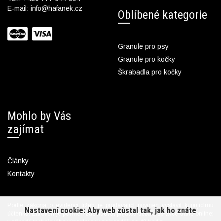
E-mail:
info@hafanek.cz
Oblíbené kategorie
Granule pro psy
Granule pro kočky
Škrabadla pro kočky
Mohlo by Vás
zajímat
Články
Kontakty
Podle zákona o evidenci tržeb je prodávající povinen vystavit kupujícímu
Nastavení cookie: Aby web zůstal tak, jak ho znáte
účtenku. Zároveň je povinen zaevidovat přijatou tržbu u správce daně online;