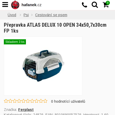
0
Úvod
Psi
Cestování se psem
Přepravka ATLAS DELUX 10 OPEN 34x50,7x30cm
FP 1ks
Skladem 3 ks
0
hodnotící uživatelů
Značka:
Ferplast
Katalogové číslo:
24876
, EAN:
8010690057576
, Hmotnost: 1,60