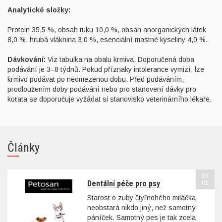
Analytické složky:
Protein 35,5 %, obsah tuku 10,0 %, obsah anorganických látek
8,0 %, hrubá vláknina 3,0 %, esenciální mastné kyseliny 4,0 %.
Dávkování:
Viz tabulka na obalu krmiva. Doporučená doba
podávání je 3–8 týdnů. Pokud příznaky intolerance vymizí, lze
krmivo podávat po neomezenou dobu. Před podáváním,
prodloužením doby podávání nebo pro stanovení dávky pro
koťata se doporučuje vyžádat si stanovisko veterinárního lékaře.
Články
06
Dentální péče pro psy
01
Starost o zuby čtyřnohého miláčka
neobstará nikdo jiný, než samotný
páníček. Samotný pes je tak zcela