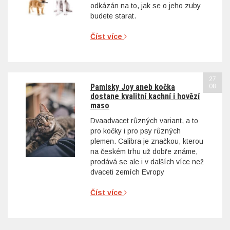
odkázán na to, jak se o jeho zuby
budete starat.
Číst více
27
Pamlsky Joy aneb kočka
08
dostane kvalitní kachní i hovězí
maso
Dvaadvacet různých variant, a to
pro kočky i pro psy různých
plemen. Calibra je značkou, kterou
na českém trhu už dobře známe,
prodává se ale i v dalších více než
dvaceti zemích Evropy
Číst více