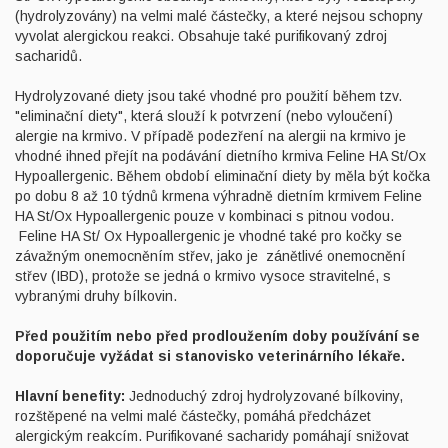
(hydrolyzovány) na velmi malé částečky, a které nejsou schopny
vyvolat alergickou reakci. Obsahuje také purifikovaný zdroj
sacharidů.
Hydrolyzované diety jsou také vhodné pro použití během tzv.
"eliminační diety", která slouží k potvrzení (nebo vyloučení)
alergie na krmivo. V případě podezření na alergii na krmivo je
vhodné ihned přejít na podávání dietního krmiva Feline HA St/Ox
Hypoallergenic. Během období eliminační diety by měla být kočka
po dobu 8 až 10 týdnů krmena výhradně dietním krmivem Feline
HA St/Ox Hypoallergenic pouze v kombinaci s pitnou vodou.
Feline HA St/ Ox Hypoallergenic je vhodné také pro kočky se
závažným onemocněním střev, jako je zánětlivé onemocnění
střev (IBD), protože se jedná o krmivo vysoce stravitelné, s
vybranými druhy bílkovin.
Před použitím nebo před prodloužením doby používání se
doporučuje vyžádat si stanovisko veterinárního lékaře.
Hlavní benefity:
Jednoduchý zdroj hydrolyzované bílkoviny,
rozštěpené na velmi malé částečky, pomáhá předcházet
alergickým reakcím. Purifikované sacharidy pomáhají snižovat