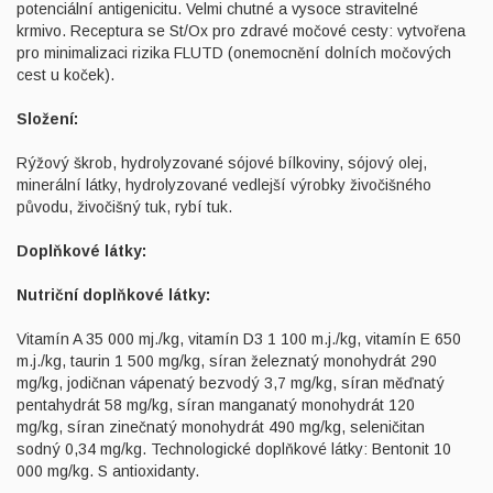
potenciální antigenicitu. Velmi chutné a vysoce stravitelné
krmivo. Receptura se St/Ox pro zdravé močové cesty: vytvořena
pro minimalizaci rizika FLUTD (onemocnění dolních močových
cest u koček).
Složení:
Rýžový škrob, hydrolyzované sójové bílkoviny, sójový olej,
minerální látky, hydrolyzované vedlejší výrobky živočišného
původu, živočišný tuk, rybí tuk.
Doplňkové látky:
Nutriční doplňkové látky:
Vitamín A 35 000 mj./kg, vitamín D3 1 100 m.j./kg, vitamín E 650
m.j./kg, taurin 1 500 mg/kg, síran železnatý monohydrát 290
mg/kg, jodičnan vápenatý bezvodý 3,7 mg/kg, síran měďnatý
pentahydrát 58 mg/kg, síran manganatý monohydrát 120
mg/kg, síran zinečnatý monohydrát 490 mg/kg, seleničitan
sodný 0,34 mg/kg. Technologické doplňkové látky: Bentonit 10
000 mg/kg. S antioxidanty.