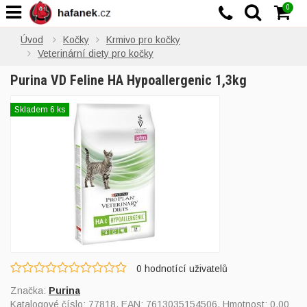
0
Úvod
Kočky
Krmivo pro kočky
Veterinární diety pro kočky
Purina VD Feline HA Hypoallergenic 1,3kg
Skladem 6 ks
0
hodnotící uživatelů
Značka:
Purina
Katalogové číslo:
77818
, EAN:
7613035154506
, Hmotnost: 0,00