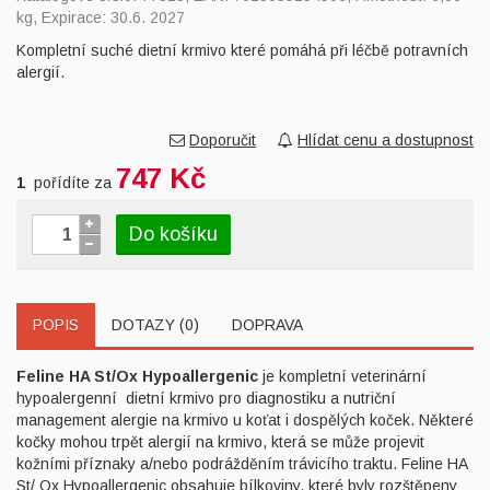
kg, Expirace: 30.6. 2027
Kompletní suché dietní krmivo které pomáhá při léčbě potravních
alergií.
Doporučit
Hlídat cenu a dostupnost
747 Kč
1
pořídíte za
Do košíku
POPIS
DOTAZY (0)
DOPRAVA
Feline HA St/Ox Hypoallergenic
je kompletní veterinární
hypoalergenní dietní krmivo pro diagnostiku a nutriční
management alergie na krmivo u koťat i dospělých koček. Některé
kočky mohou trpět alergií na krmivo, která se může projevit
kožními příznaky a/nebo podrážděním trávicího traktu. Feline HA
St/ Ox Hypoallergenic obsahuje bílkoviny, které byly rozštěpeny