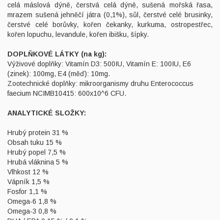
celá máslová dýně, čerstvá celá dýně, sušená mořská řasa,
mrazem sušená jehněčí játra (0,1%), sůl, čerstvé celé brusinky,
čerstvé celé borůvky, kořen čekanky, kurkuma, ostropestřec,
kořen lopuchu, levandule, kořen ibišku, šípky.
DOPLŇKOVÉ LÁTKY (na kg):
Výživové doplňky: Vitamín D3: 500IU, Vitamín E: 100IU, E6
(zinek): 100mg, E4 (měď): 10mg.
Zootechnické doplňky: mikroorganismy druhu Enterococcus
faecium NCIMB10415: 600x10^6 CFU.
ANALYTICKÉ SLOŽKY:
Hrubý protein 31 %
Obsah tuku 15 %
Hrubý popel 7,5 %
Hrubá vláknina 5 %
Vlhkost 12 %
Vápník 1,5 %
Fosfor 1,1 %
Omega-6 1,8 %
Omega-3 0,8 %