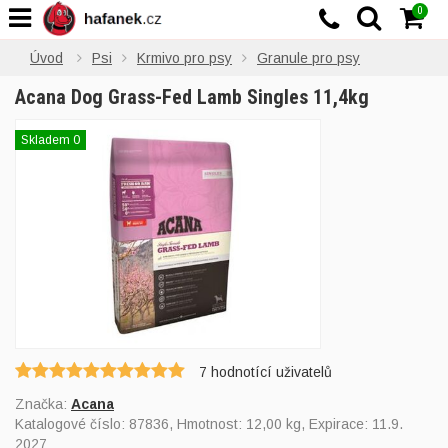
0
Úvod
Psi
Krmivo pro psy
Granule pro psy
Acana Dog Grass-Fed Lamb Singles 11,4kg
Skladem 0
7
hodnotící uživatelů
Značka:
Acana
Katalogové číslo:
87836
, Hmotnost: 12,00 kg, Expirace: 11.9.
2027