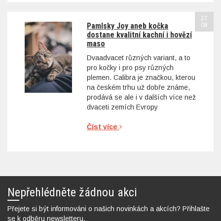
27
Pamlsky Joy aneb kočka
08
dostane kvalitní kachní i hovězí
maso
Dvaadvacet různých variant, a to
pro kočky i pro psy různých
plemen. Calibra je značkou, kterou
na českém trhu už dobře známe,
prodává se ale i v dalších více než
dvaceti zemích Evropy
Číst více
Nepřehlédněte žádnou akci
Přejete si být informováni o našich novinkách a akcích? Přihlašte
se k odběru newsletteru.