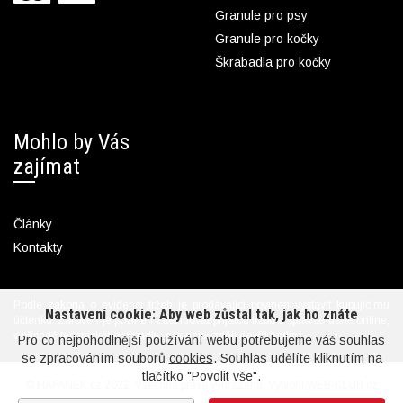
Granule pro psy
Granule pro kočky
Škrabadla pro kočky
Mohlo by Vás
zajímat
Články
Kontakty
Podle zákona o evidenci tržeb je prodávající povinen vystavit kupujícímu
Nastavení cookie: Aby web zůstal tak, jak ho znáte
účtenku. Zároveň je povinen zaevidovat přijatou tržbu u správce daně online;
v případě technického výpadku pak nejpozději do 48 hodin.
Pro co nejpohodlnější používání webu potřebujeme váš souhlas
se zpracováním souborů
cookies
. Souhlas udělíte kliknutím na
tlačítko "Povolit vše".
© HAFANEK.cz 2022. Všechna práva vyhrazena. Vytvořil
WEB-KLUB.cz