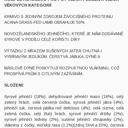
VĚKOVÝCH KATEGORIÍ
KRMIVO S JEDINÝM ZDROJEM ŽIVOCIŠNÉHO PROTEINU
ACANA GRASS-FED LAMB OBSAHUJE 50%
NOVOZÉLANDSKÉHO JEHNĚČÍHO, KTERÉ JE NÁM DODÁVANÉ
SYROVÉ V PODÍLU CELÉ KOŘISTI. DÍKY
VÝTAŽKU Z MRAZEM SUŠENÝCH JATER CHUTNÁ I
VYBÍRAVÝM JEDLÍKŮM. ČERSTVÁ JABLKA, DÝNĚ A
MÁSLOVÉ DÝNĚ POSKYTUJÍ ROZPUSTNOU VLÁKNINU, COŽ
PROSPÍVÁ PSŮM S CITLIVÝM ZAŽÍVÁNÍM.
SLOŽENÍ:
Syrové jehněčí (18%), dehydrované jehněčí maso (18%), celý
zelený hrách, celá červená čočka, syrová jehněčí játra (4%),
jehněčí tuk, čerstvá jablka red delicious (4%), celá cizrna, celá
zelená čočka, celý žlutý hrách, syrové jehněčí dršťky (2%),
syrové jehněčí ledviny (2%), sušené jehněčí chrupavky (2%),
vláknina z čočky, mořská řasa (1,2%)(zdroj DHA a EPA), čerstvá