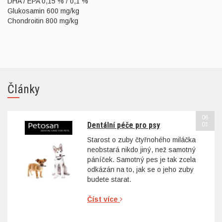
DHA / EPA 0,15 % / 0,1 %
Glukosamin 600 mg/kg
Chondroitin 800 mg/kg
Články
06
Dentální péče pro psy
01
Starost o zuby čtyřnohého miláčka
neobstará nikdo jiný, než samotný
páníček. Samotný pes je tak zcela
odkázán na to, jak se o jeho zuby
budete starat.
Číst více