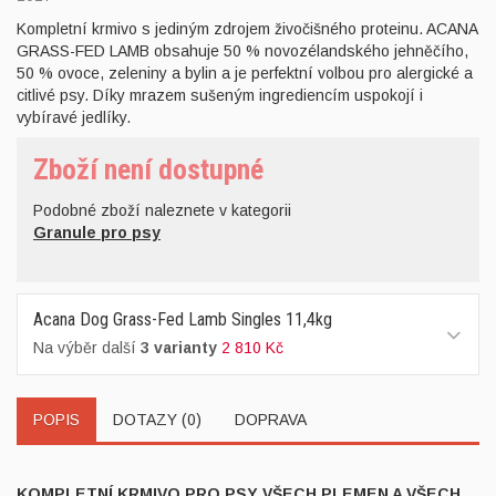
Kompletní krmivo s jediným zdrojem živočišného proteinu. ACANA
GRASS-FED LAMB obsahuje 50 % novozélandského jehněčího,
50 % ovoce, zeleniny a bylin a je perfektní volbou pro alergické a
citlivé psy. Díky mrazem sušeným ingrediencím uspokojí i
vybíravé jedlíky.
Zboží není dostupné
Podobné zboží naleznete v kategorii
Granule pro psy
Acana Dog Grass-Fed Lamb Singles 11,4kg
Na výběr další
3 varianty
2 810 Kč
POPIS
DOTAZY (0)
DOPRAVA
KOMPLETNÍ KRMIVO PRO PSY VŠECH PLEMEN A VŠECH