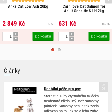
Anka Cat Low Ash 20kg
Carnilove Cat Salmon for
Adult Sensitiv & LH 2kg
2 849 Kč
631 Kč
8752
80786
Do košíku
Do košíku
Články
06
Dentální péče pro psy
01
Starost o zuby čtyřnohého miláčka
neobstará nikdo jiný, než samotný
páníček. Samotný pes je tak zcela
odkázán na to, jak se o jeho zuby