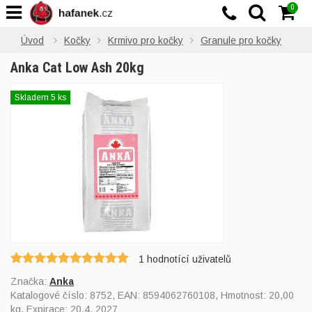
0
Úvod
Kočky
Krmivo pro kočky
Granule pro kočky
Anka Cat Low Ash 20kg
Skladem 5 ks
1
hodnotící uživatelů
Značka:
Anka
Katalogové číslo:
8752
, EAN:
8594062760108
, Hmotnost: 20,00
kg, Expirace: 20.4. 2027