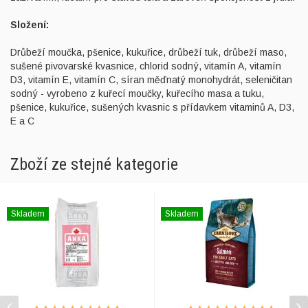
Složení:
Drůbeží moučka, pšenice, kukuřice, drůbeží tuk, drůbeží maso,
sušené pivovarské kvasnice, chlorid sodný, vitamín A, vitamín
D3, vitamín E, vitamín C, síran měďnatý monohydrát, seleničitan
sodný - vyrobeno z kuřecí moučky, kuřecího masa a tuku,
pšenice, kukuřice, sušených kvasnic s přídavkem vitaminů A, D3,
E a C
Zboží ze stejné kategorie
Skladem
Skladem