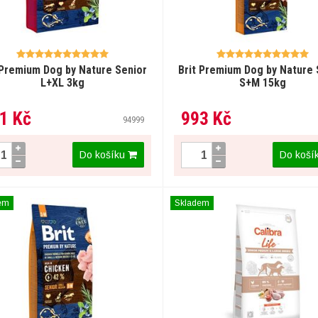
 Premium Dog by Nature Senior
Brit Premium Dog by Nature 
L+XL 3kg
S+M 15kg
1 Kč
993 Kč
94999
Do košíku
Do koší
em
Skladem