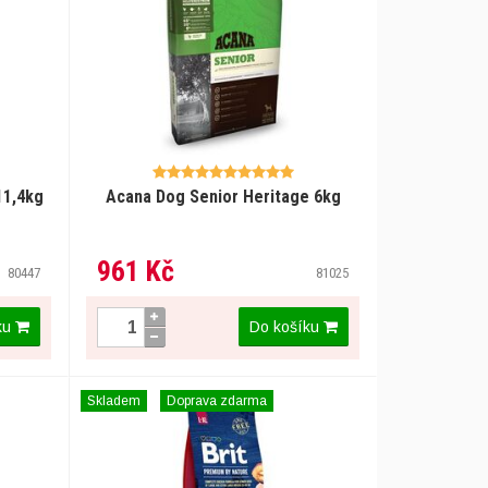
11,4kg
Acana Dog Senior Heritage 6kg
961 Kč
80447
81025
ku
Do košíku
Skladem
Doprava zdarma