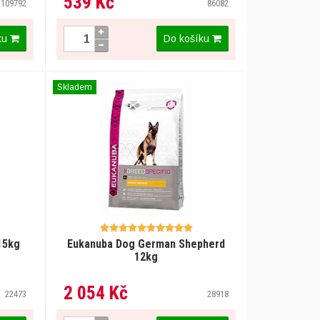
539 Kč
109792
86082
ku
Do košíku
Skladem
15kg
Eukanuba Dog German Shepherd
12kg
2 054 Kč
22473
28918