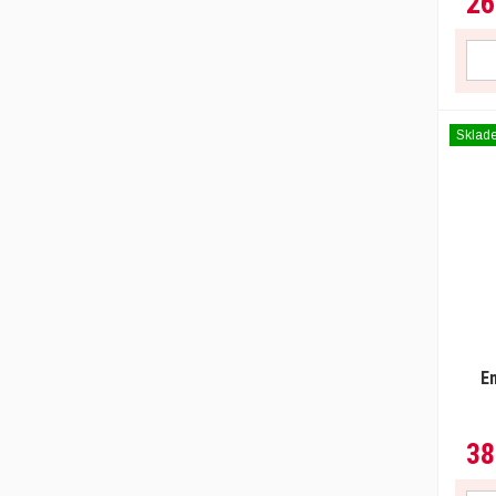
26
Sklad
E
38