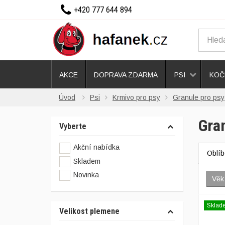
+420 777 644 894
AKCE
DOPRAVA ZDARMA
PSI
KOČ
Úvod
Psi
Krmivo pro psy
Granule pro psy
Gran
Vyberte
Akční nabídka
Oblí
Skladem
Novinka
Věk 
Sklad
Velikost plemene