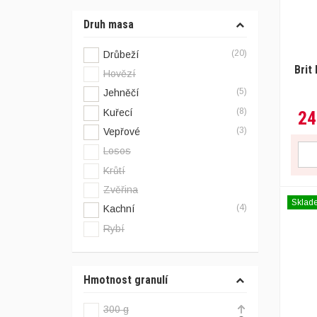
Druh masa
(20)
Drůbeží
Brit
Hovězí
(5)
Jehněčí
(8)
Kuřecí
24
(3)
Vepřové
Losos
Krůtí
Zvěřina
Sklad
(4)
Kachní
Rybí
Hmotnost granulí
300 g