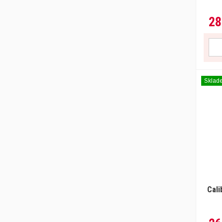
Royal Canin
Specific
28
Taste of the Wild
Trovet
Vet Life
Sklad
Cali