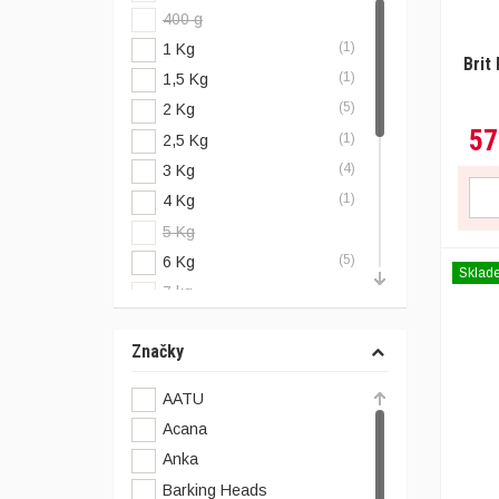
400 g
(1)
1 Kg
Brit
(1)
1,5 Kg
(5)
2 Kg
57
(1)
2,5 Kg
(4)
3 Kg
(1)
4 Kg
5 Kg
(5)
6 Kg
Sklad
7 kg
(2)
8 Kg
Značky
(1)
10 Kg
(3)
11,4 Kg
AATU
(4)
12 Kg
Acana
12,5 Kg
Anka
(2)
15 Kg
Barking Heads