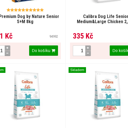
 Premium Dog by Nature Senior
Calibra Dog Life Senio
S+M 8kg
Medium&Large Chicken 2
1 Kč
335 Kč
94992
Do košíku
Do koší
em
Skladem