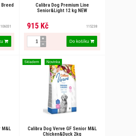
l Breed
Calibra Dog Premium Line
Senior&Light 12 kg NEW
915 Kč
106031
115238
ku
Do košíku
Skladem
Novinka
r M&L
Calibra Dog Verve GF Senior M&L
Chicken&Duck 2kg