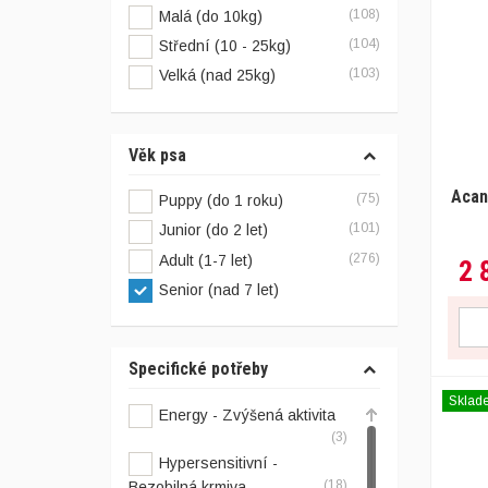
(108)
Malá (do 10kg)
(104)
Střední (10 - 25kg)
(103)
Velká (nad 25kg)
Věk psa
Acan
(75)
Puppy (do 1 roku)
(101)
Junior (do 2 let)
(276)
Adult (1-7 let)
2 
Senior (nad 7 let)
Specifické potřeby
Sklad
Energy - Zvýšená aktivita
(3)
Hypersensitivní -
(18)
Bezobilná krmiva