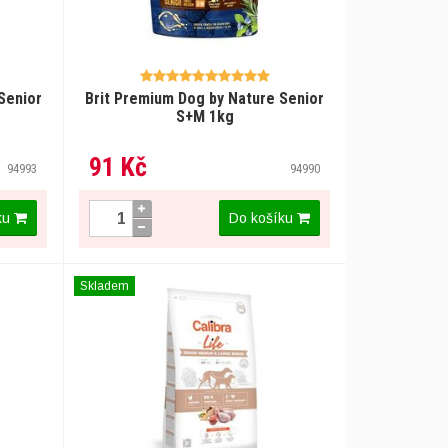
Senior
Brit Premium Dog by Nature Senior
S+M 1kg
91 Kč
94993
94990
ku
Do košíku
Skladem