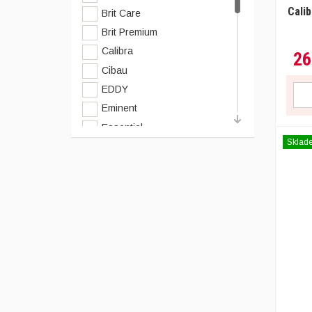
(1)
17 Kg
Cali
Brit Care
(1)
20 Kg
Brit Premium
(1)
1,2 Kg
Calibra
26
Cibau
EDDY
Eminent
Essential
Sklad
Eukanuba
N&D
neznamy
Nutri Can
Optima Nova
Primordial
Proplan
Purina
Purina PPVD