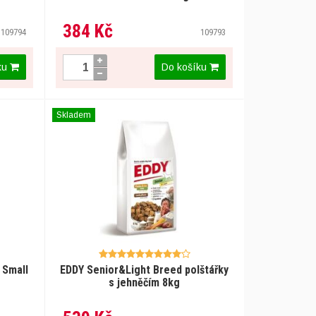
384 Kč
109794
109793
ku
Do košíku
Skladem
 Small
EDDY Senior&Light Breed polštářky
s jehněčím 8kg