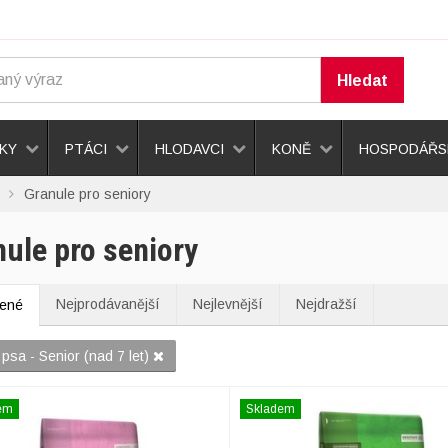
Hledat
KY
PTÁCI
HLODAVCI
KONĚ
HOSPODÁŘSK
Granule pro seniory
ule pro seniory
Nejprodávanější
Nejlevnější
Nejdražší
bené
psa - Senior (nad 7 let)
em
Skladem