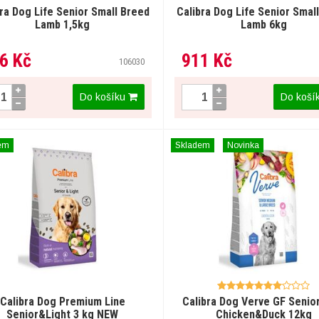
bra Dog Life Senior Small Breed
Calibra Dog Life Senior Smal
Lamb 1,5kg
Lamb 6kg
6 Kč
911 Kč
106030
Do košíku
Do koší
em
Skladem
Novinka
Calibra Dog Premium Line
Calibra Dog Verve GF Senio
Senior&Light 3 kg NEW
Chicken&Duck 12kg