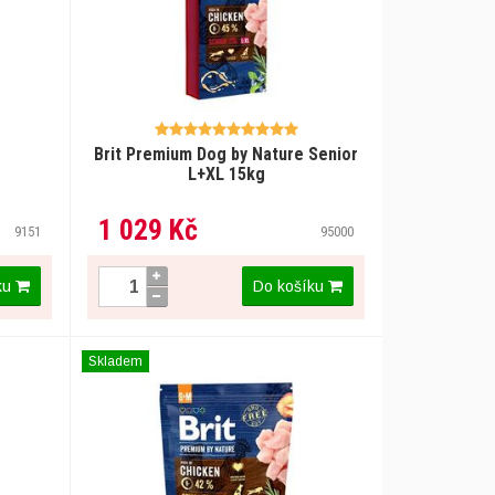
Brit Premium Dog by Nature Senior
L+XL 15kg
1 029 Kč
9151
95000
ku
Do košíku
Skladem