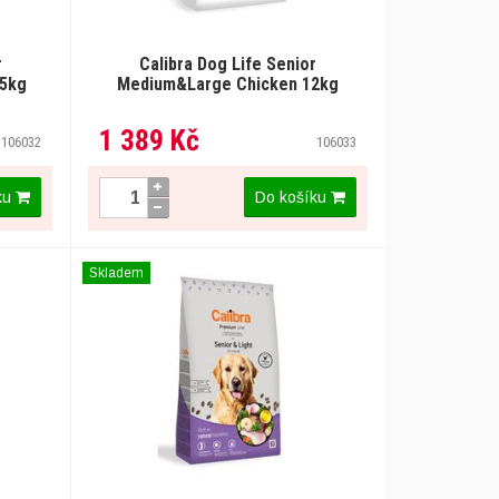
r
Calibra Dog Life Senior
,5kg
Medium&Large Chicken 12kg
1 389 Kč
106032
106033
ku
Do košíku
Skladem