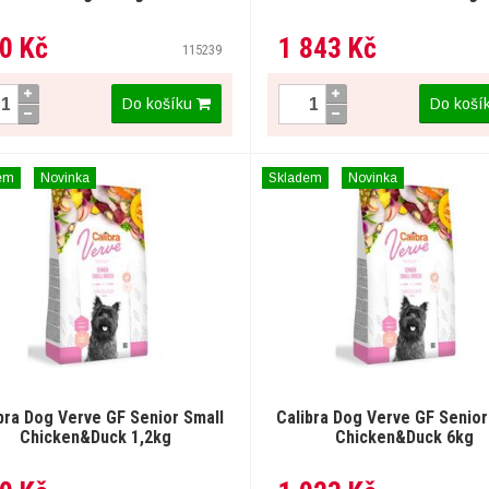
0 Kč
1 843 Kč
115239
Do košíku
Do koší
em
Novinka
Skladem
Novinka
bra Dog Verve GF Senior Small
Calibra Dog Verve GF Senior
Chicken&Duck 1,2kg
Chicken&Duck 6kg