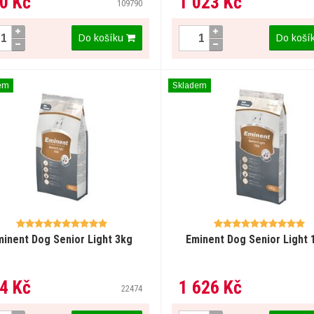
0 Kč
1 023 Kč
109790
Do košíku
Do koší
em
Skladem
minent Dog Senior Light 3kg
Eminent Dog Senior Light 
4 Kč
1 626 Kč
22474