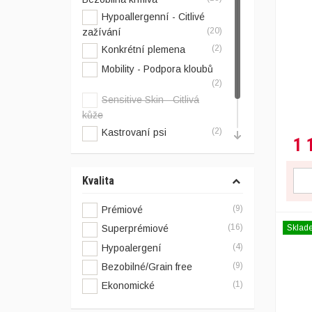
Hypoallergenní - Citlivé
(20)
zažívání
(2)
Konkrétní plemena
Mobility - Podpora kloubů
(2)
Sensitive Skin - Citlivá
kůže
(2)
Kastrovaní psi
1 
(9)
Light - Psi s nadváhou
Březí, kojící
Kvalita
(9)
Prémiové
(16)
Sklad
Superprémiové
(4)
Hypoalergení
(9)
Bezobilné/Grain free
(1)
Ekonomické