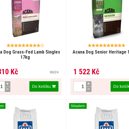
a Dog Grass-Fed Lamb Singles
Acana Dog Senior Heritage 
17kg
810 Kč
1 522 Kč
86024
Do košíku
Do koší
em
Skladem