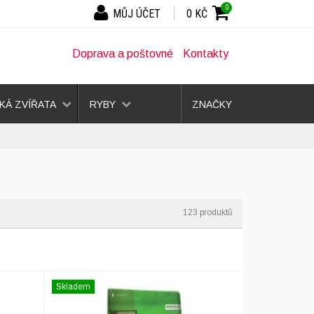
0
MŮJ ÚČET
0 KČ
Doprava a poštovné
Kontakty
Á ZVÍŘATA
RYBY
ZNAČKY
Skladem