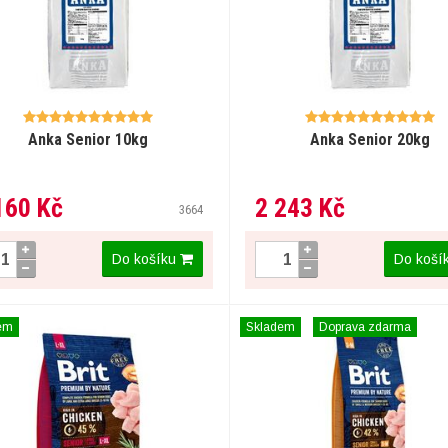
Anka Senior 10kg
Anka Senior 20kg
160 Kč
2 243 Kč
3664
Do košíku
Do koší
em
Skladem
Doprava zdarma