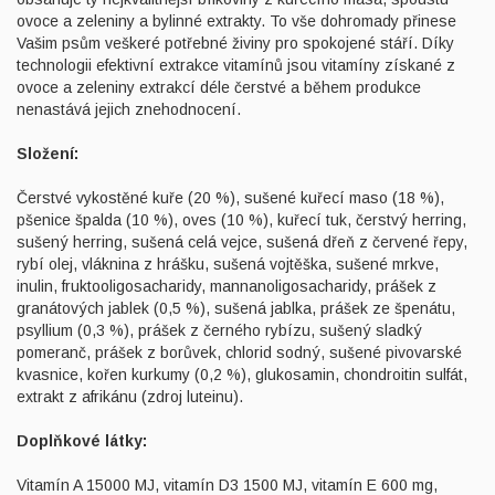
ovoce a zeleniny a bylinné extrakty. To vše dohromady přinese
Vašim psům veškeré potřebné živiny pro spokojené stáří. Díky
technologii efektivní extrakce vitamínů jsou vitamíny získané z
ovoce a zeleniny extrakcí déle čerstvé a během produkce
nenastává jejich znehodnocení.
Složení:
Čerstvé vykostěné kuře (20 %), sušené kuřecí maso (18 %),
pšenice špalda (10 %), oves (10 %), kuřecí tuk, čerstvý herring,
sušený herring, sušená celá vejce, sušená dřeň z červené řepy,
rybí olej, vláknina z hrášku, sušená vojtěška, sušené mrkve,
inulin, fruktooligosacharidy, mannanoligosacharidy, prášek z
granátových jablek (0,5 %), sušená jablka, prášek ze špenátu,
psyllium (0,3 %), prášek z černého rybízu, sušený sladký
pomeranč, prášek z borůvek, chlorid sodný, sušené pivovarské
kvasnice, kořen kurkumy (0,2 %), glukosamin, chondroitin sulfát,
extrakt z afrikánu (zdroj luteinu).
Doplňkové látky:
Vitamín A 15000 MJ, vitamín D3 1500 MJ, vitamín E 600 mg,