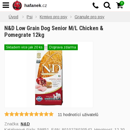
0
Úvod
Psi
Krmivo pro psy
Granule pro psy
N&D Low Grain Dog Senior M/L Chicken &
Pomegrate 12kg
Skladem více jak 20 ks
Doprava zdarma
11
hodnotící uživatelů
Značka:
N&D
Katalogové číslo:
59851
, EAN:
8010276030542
, Hmotnost: 12,30