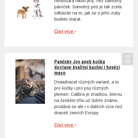
neobstará nikdo jiný, než samotný
páníček. Samotný pes je tak zcela
odkázán na to, jak se o jeho zuby
budete starat.
Číst více
27
Pamlsky Joy aneb kočka
08
dostane kvalitní kachní i hovězí
maso
Dvaadvacet různých variant, a to
pro kočky i pro psy různých
plemen. Calibra je značkou, kterou
na českém trhu už dobře známe,
prodává se ale i v dalších více než
dvaceti zemích Evropy
Číst více