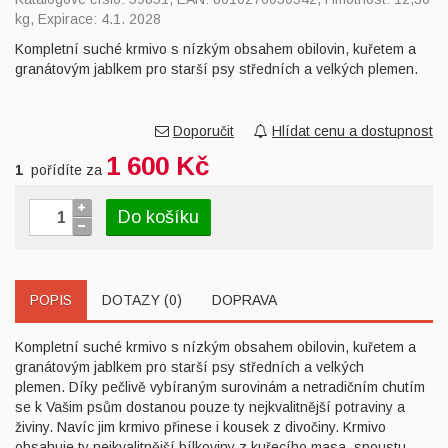
kg, Expirace: 4.1. 2028
Kompletní suché krmivo s nízkým obsahem obilovin, kuřetem a
granátovým jablkem pro starší psy středních a velkých plemen.
Doporučit
Hlídat cenu a dostupnost
1 600 Kč
1
pořídíte za
Do košíku
POPIS
DOTAZY (0)
DOPRAVA
Kompletní suché krmivo s nízkým obsahem obilovin, kuřetem a
granátovým jablkem pro starší psy středních a velkých
plemen. Díky pečlivě vybíraným surovinám a netradičním chutím
se k Vašim psům dostanou pouze ty nejkvalitnější potraviny a
živiny. Navíc jim krmivo přinese i kousek z divočiny. Krmivo
obsahuje ty nejkvalitnější bílkoviny z kuřecího masa, spoustu