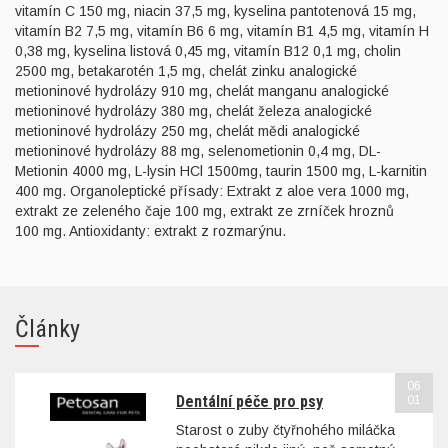
vitamín C 150 mg, niacin 37,5 mg, kyselina pantotenová 15 mg,
vitamín B2 7,5 mg, vitamín B6 6 mg, vitamín B1 4,5 mg, vitamín H
0,38 mg, kyselina listová 0,45 mg, vitamín B12 0,1 mg, cholin
2500 mg, betakarotén 1,5 mg, chelát zinku analogické
metioninové hydrolázy 910 mg, chelát manganu analogické
metioninové hydrolázy 380 mg, chelát železa analogické
metioninové hydrolázy 250 mg, chelát mědi analogické
metioninové hydrolázy 88 mg, selenometionin 0,4 mg, DL-
Metionin 4000 mg, L-lysin HCl 1500mg, taurin 1500 mg, L-karnitin
400 mg. Organoleptické přísady: Extrakt z aloe vera 1000 mg,
extrakt ze zeleného čaje 100 mg, extrakt ze zrníček hroznů
100 mg. Antioxidanty: extrakt z rozmarýnu.
Články
06
Dentální péče pro psy
01
Starost o zuby čtyřnohého miláčka