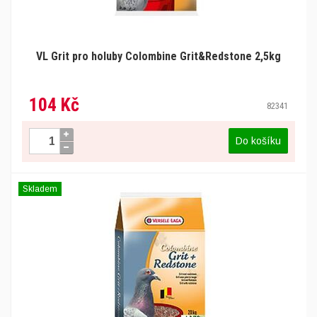
VL Grit pro holuby Colombine Grit&Redstone 2,5kg
104 Kč
82341
Do košíku
Skladem