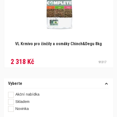
VL Krmivo pro činčily a osmáky Chinch&Degu 8kg
2 318 Kč
91317
Vyberte
Akční nabídka
Skladem
Novinka