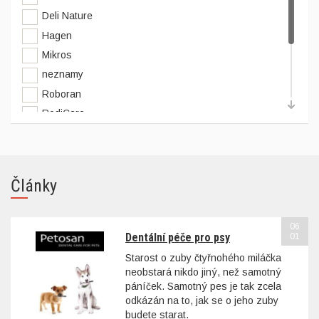
Deli Nature
Hagen
Mikros
neznamy
Roboran
RodiCare
Versele Laga
VERSELE-LAGA
Vitakraft
Články
Zolux
06
Dentální péče pro psy
01
Starost o zuby čtyřnohého miláčka
neobstará nikdo jiný, než samotný
páníček. Samotný pes je tak zcela
odkázán na to, jak se o jeho zuby
budete starat.