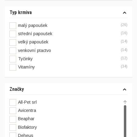
Typ krmiva
(26)
malý papoušek
(16)
střední papoušek
(14)
velký papoušek
(14)
venkovní ptactvo
(12)
Tyčinky
(34)
Vitamíny
Značky
All-Pet srl
Avicentra
Beaphar
Biofaktory
Deheus