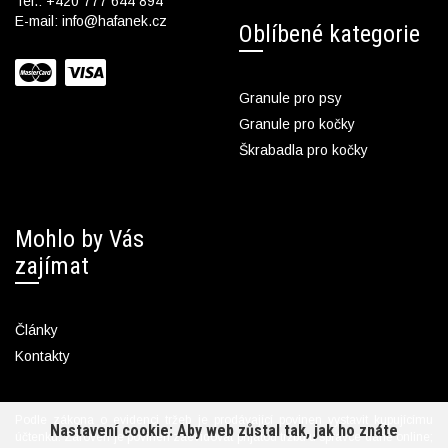
Tel.:
+420 777 644 894
E-mail:
info@hafanek.cz
Oblíbené kategorie
Granule pro psy
Granule pro kočky
Škrabadla pro kočky
Mohlo by Vás
zajímat
Články
Kontakty
Podle zákona o evidenci tržeb je prodávající povinen vystavit kupujícímu
Nastavení cookie: Aby web zůstal tak, jak ho znáte
účtenku. Zároveň je povinen zaevidovat přijatou tržbu u správce daně online;