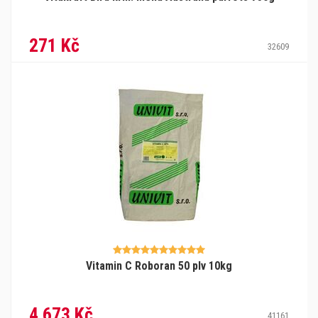
271 Kč
32609
Vitamin C Roboran 50 plv 10kg
4 673 Kč
41161