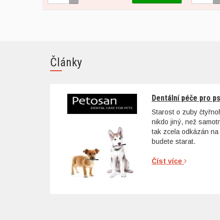
Články
Dentální péče pro p
Starost o zuby čtyřn
nikdo jiný, než samo
tak zcela odkázán na 
budete starat.
Číst více