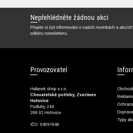
Nepřehlédněte žádnou akci
Přejete si být informováni o našich novinkách a akcích
odběru newsletteru.
Provozovatel
Info
Hafanek shop s.r.o.
Obchodn
Chovatelské potřeby, Zverimex
Reklam
Hořovice
Ochrana
Podluhy 244
Doprava
268 01 Hořovice
Typy ak
IČO: 04597648