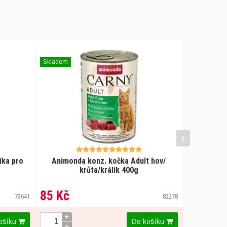
Skladem
Skladem
ika pro
Animonda konz. kočka Adult hov/
Brit Premi
krůta/králík 400g
85 Kč
15 Kč
73641
82278
ošíku
Do košíku