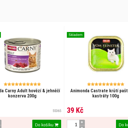
Skladem
a Carny Adult hovězí & jehněčí
Animonda Castrate krůtí pašt
konzerva 200g
kastráty 100g
39 Kč
55365
Do košíku
Do k