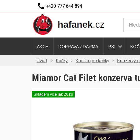
+420 777 644 894
AKCE
DOPRAVA ZDARMA
PSI
KOČ
Úvod
Kočky
Krmivo pro kočky
Konzervy p
Miamor Cat Filet konzerva
Skladem více jak 20 ks