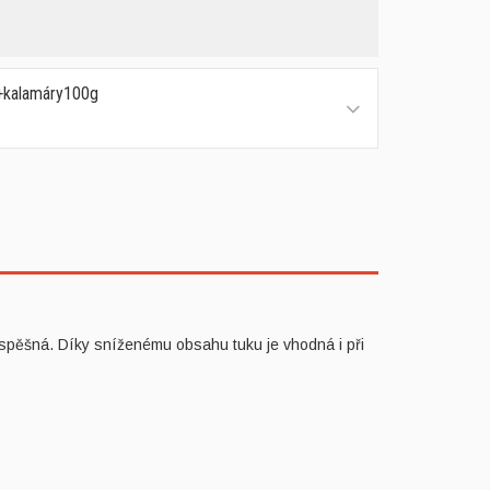
k+kalamáry100g
prospěšná. Díky sníženému obsahu tuku je vhodná i při