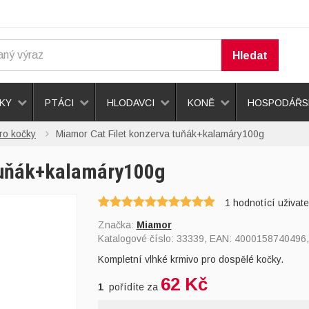
Hledat
KY
PTÁCI
HLODAVCI
KONĚ
HOSPODÁŘSK
ro kočky
Miamor Cat Filet konzerva tuňák+kalamáry100g
 tuňák+kalamáry100g
1
hodnotící uživate
Značka:
Miamor
Katalogové číslo:
33339
, EAN:
4000158740496
Kompletní vlhké krmivo pro dospělé kočky.
62 Kč
1
pořídíte za