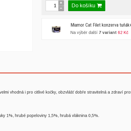
Do košíku
Miamor Cat Filet konzerva tuňá
Na výběr další
7 variant
62 Kč
e velmi vhodná i pro citlivé kočky, obzvlášť dobře stravitelná a zdraví 
tuky 1%, hrubé popeloviny 1,5%, hrubá vláknina 0,5%.