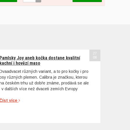
27
Pamlsky Joy aneb kočka dostane kvalitní
08
kachní i hovězí maso
Dvaadvacet různých variant, a to pro kočky i pro
psy různých plemen. Calibra je značkou, kterou
na českém trhu už dobře známe, prodává se ale
i v dalších více než dvaceti zemích Evropy
Číst více