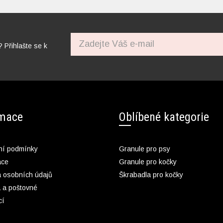
? Přihlašte se k
rmace
Oblíbené kategorie
í podmínky
Granule pro psy
ace
Granule pro kočky
 osobních údajů
Škrabadla pro kočky
 a poštovné
cí