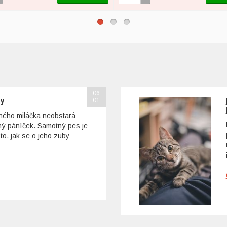
06
sy
01
ohého miláčka neobstará
tný páníček. Samotný pes je
to, jak se o jeho zuby