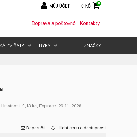
0
MŮJ ÚČET
0 KČ
Doprava a poštovné
Kontakty
Á ZVÍŘATA
RYBY
ZNAČKY
lů
, Hmotnost: 0,13 kg, Expirace: 29.11. 2028
Doporučit
Hlídat cenu a dostupnost