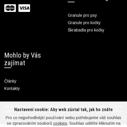
Granule pro psy
Granule pro kočky
Škrabadla pro kočky
Mohlo by Vás
zajímat
Články
Kontakty
Podle zákona o evidenci tržeb je prodávající povinen vystavit kupujícímu
Nastavení cookie: Aby web zůstal tak, jak ho znáte
účtenku. Zároveň je povinen zaevidovat přijatou tržbu u správce daně online;
v případě technického výpadku pak nejpozději do 48 hodin.
Pro co nejpohodlnější používání webu potřebujeme váš souhlas
se zpracováním souborů
cookies
. Souhlas udělíte kliknutím na