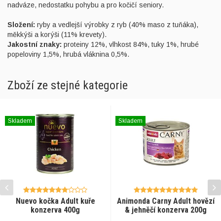
nadváze, nedostatku pohybu a pro kočičí seniory.
Složení:
ryby a vedlejší výrobky z ryb (40% maso z tuňáka),
měkkýši a korýši (11% krevety).
Jakostní znaky:
proteiny 12%, vlhkost 84%, tuky 1%, hrubé
popeloviny 1,5%, hrubá vláknina 0,5%.
Zboží ze stejné kategorie
Skladem
Skladem
Nuevo kočka Adult kuře
Animonda Carny Adult hovězí
konzerva 400g
& jehněčí konzerva 200g