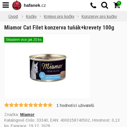
0
Úvod
Kočky
Krmivo pro kočky
Konzervy pro kočky
Miamor Cat Filet konzerva tuňák+krevety 100g
Skladem více jak 20 ks
1
hodnotící uživatelů
Značka:
Miamor
Katalogové číslo:
33340
, EAN:
4000158740502
, Hmotnost: 0,13
kg, Expirace: 19.12. 2028