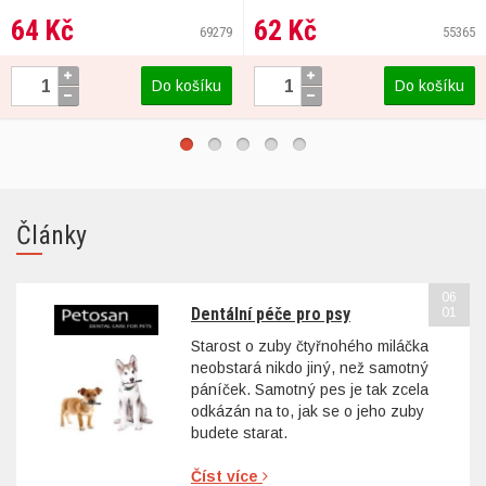
64 Kč
62 Kč
69279
55365
Do košíku
Do košíku
Články
06
Dentální péče pro psy
01
Starost o zuby čtyřnohého miláčka
neobstará nikdo jiný, než samotný
páníček. Samotný pes je tak zcela
odkázán na to, jak se o jeho zuby
budete starat.
Číst více