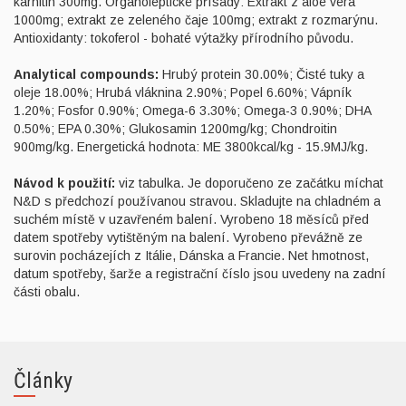
karnitin 300mg. Organoleptické přísady: Extrakt z aloe vera
1000mg; extrakt ze zeleného čaje 100mg; extrakt z rozmarýnu.
Antioxidanty: tokoferol - bohaté výtažky přírodního původu.
Analytical compounds:
Hrubý protein 30.00%; Čisté tuky a
oleje 18.00%; Hrubá vláknina 2.90%; Popel 6.60%; Vápník
1.20%; Fosfor 0.90%; Omega-6 3.30%; Omega-3 0.90%; DHA
0.50%; EPA 0.30%; Glukosamin 1200mg/kg; Chondroitin
900mg/kg. Energetická hodnota: ME 3800kcal/kg - 15.9MJ/kg.
Návod k
použití:
viz tabulka. Je doporučeno ze začátku míchat
N&D s předchozí používanou stravou. Skladujte na chladném a
suchém místě v uzavřeném balení. Vyrobeno 18 měsíců před
datem spotřeby vytištěným na balení. Vyrobeno převážně ze
surovin pocházejích z Itálie, Dánska a Francie. Net hmotnost,
datum spotřeby, šarže a registrační číslo jsou uvedeny na zadní
části obalu.
Články