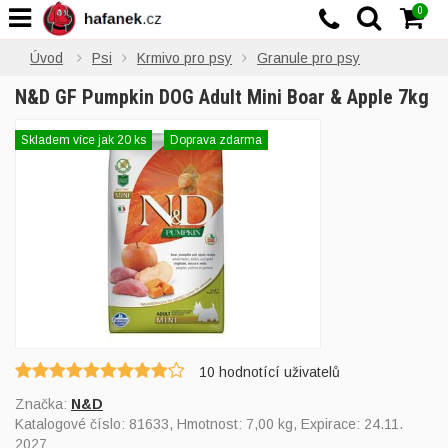
0
Úvod
Psi
Krmivo pro psy
Granule pro psy
N&D GF Pumpkin DOG Adult Mini Boar & Apple 7kg
Skladem více jak 20 ks
Doprava zdarma
10
hodnotící uživatelů
Značka:
N&D
Katalogové číslo:
81633
, Hmotnost: 7,00 kg, Expirace: 24.11.
2027