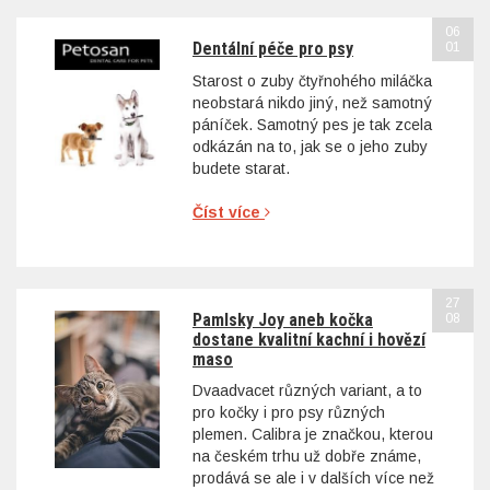
06
Dentální péče pro psy
01
Starost o zuby čtyřnohého miláčka
neobstará nikdo jiný, než samotný
páníček. Samotný pes je tak zcela
odkázán na to, jak se o jeho zuby
budete starat.
Číst více
27
Pamlsky Joy aneb kočka
08
dostane kvalitní kachní i hovězí
maso
Dvaadvacet různých variant, a to
pro kočky i pro psy různých
plemen. Calibra je značkou, kterou
na českém trhu už dobře známe,
prodává se ale i v dalších více než