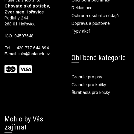
Hafanek shop s.r.o.
Obchodní podmínky
Chovatelské potřeby,
Reklamace
Zverimex Hořovice
Ochrana osobních údajů
Podluhy 244
Doprava a poštovné
268 01 Hořovice
Typy akcí
IČO: 04597648
Tel.:
+420 777 644 894
E-mail:
info@hafanek.cz
Oblíbené kategorie
Granule pro psy
Granule pro kočky
Škrabadla pro kočky
Mohlo by Vás
zajímat