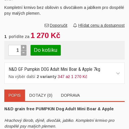
Kompletní krmivo bez obilovin s divočákem a jablkem pro dospělé
psy malých plemen.
Doporučit
Hlídat cenu a dostupnost
1 270 Kč
1
pořídíte za
Do košíku
N&D GF Pumpkin DOG Adult Mini Boar & Apple 7kg
Na výběr další
2 varianty
347 až 1 270 Kč
POPIS
DOTAZY (0)
DOPRAVA
N&D grain free PUMPKIN Dog Adult Mini Boar
& Apple
Hrachový škrob, dýně, divočák, jablko. Kompletní krmivo pro
dospělé psy malých plemen.