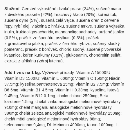
Složení:
Čerstvé vykostěné divoké prase (24%), sušené maso
z divokého prasete (22%), hrachový škrob (20%), kuřecí tuk,
sušená dýně (5%), sušená celá vejce, sušená dřeň z červené
řepy, rybí olej, vláknina z hrášku, sušené mrkve, sušená vojtěška,
inulin, fruktooligosacharidy, mannanoligosacharidy, sušené jablko
(0.5%), prášek ze špenátu, psyllium (0.3%), prášek
z granátového jablka, prášek z černého rybízu, sušený sladký
pomeranč, prášek z borůvek, chlorid sodný, sušené pivovarské
kvasnice, kořen kurkumy (0.2%), glukosamin, chondroitin sulfát,
extrakt z afrikánu (zdroj luteinu).
Additives na 1 kg.
Výživové přísady: Vitamín A 15000IU;
Vitamín D3 1500IU; Vitamín E 600mg; Vitamín C 150mg; Niacin
37.5mg; kyselina panthotenová 15mg; Vitamín B2 7.5mg; Vitamín
B6 6mg; Vitamín B1 4.5mg; Vitamín H 0.38mg; kyselina listová
0.45mg; Vitamín B12 0.1mg; cholin chlorid 2500mg; Beta-
karotene 1.5mg; chelát zinku analogické metioninové hydrolázy
910mg; chelát manganu analogické metioninové hydrolázy
380mg; chelát železa analogické metioninové hydrolázy 250mg;
chelát mědi analogické metioninové hydrolázy 88mg;
selenometionin 0,4mg; DL-Metionin 4000mg; taurin 1000mg; L-