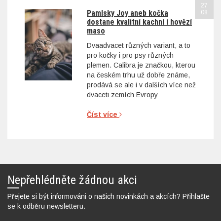
27
Pamlsky Joy aneb kočka
08
dostane kvalitní kachní i hovězí
maso
Dvaadvacet různých variant, a to
pro kočky i pro psy různých
plemen. Calibra je značkou, kterou
na českém trhu už dobře známe,
prodává se ale i v dalších více než
dvaceti zemích Evropy
Číst více
Nepřehlédněte žádnou akci
Přejete si být informováni o našich novinkách a akcích? Přihlašte
se k odběru newsletteru.