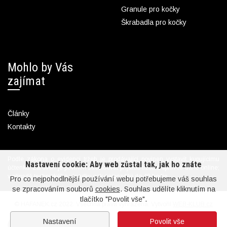
Granule pro kočky
Škrabadla pro kočky
Mohlo by Vás
zajímat
Články
Kontakty
Podle zákona o evidenci tržeb je prodávající povinen vystavit kupujícímu
Nastavení cookie: Aby web zůstal tak, jak ho znáte
účtenku. Zároveň je povinen zaevidovat přijatou tržbu u správce daně online;
v případě technického výpadku pak nejpozději do 48 hodin.
Pro co nejpohodlnější používání webu potřebujeme váš souhlas
se zpracováním souborů
cookies
. Souhlas udělíte kliknutím na
tlačítko "Povolit vše".
© HAFANEK.cz 2022. Všechna práva vyhrazena. Vytvořil
WEB-KLUB.cz
Nastavení
Povolit vše