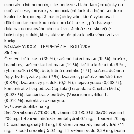
minerály a fytonutrienty, o lespedézii s blahodárnými účinky na
močové cesty, brusinky s antioxidační funkcí a lněné semínko,
kvalitní zdroj omega 3 mastných kyselin, které vykonávají
důležitou kosmetickou funkci pro kůži a srst, představuje
dokonalou rovnováhu chuti a živin. Jedná se o skutečně
holistický produkt, který aktivně přispívá k celkovému zdraví
kočky.
MOJAVE YUCCA – LESPEDÉZIE - BORŮVKA
Složení
Čerstvé krůtí maso (35 %), sušené kuřecí maso (15 %), hrášek,
brambory, sušené kachní maso (10 %), krůtí a kuřecí tuk (9 %),
rybí moučka (3 %), bob, lněné semínko (2 %), sušená dužnina
řepy, hydrolyzát z jater (2 %), kvasnice, prášek z mořské řasy
(0,3 %), kvasnicový produkt (0,2 %), mojave yucca (0,033 %),
koncentrát z Lespedaza Capitala (Lespedaza Capitala Mich.)
(0,028 %), koncentrát z borůvky (Vaccinium myrtillus L.)
(0,016 %), extrakt z rozmarýnu.
Výživové doplňky na kg
3a672a vitamin A 21500 UI, vitamin D3 1450 UI, 3a700 vitamin E
200 mg, E4 síran měďnatý pentahydrát 67 mg, E1 siderit 70 mg,
E5 oxid manganatý 88 mg, E6 síran zinečnatý monohydrát 211
mg, E2 jodid draselný 5,04 mg, E8 selenin sodu 0,39 mg, taurin