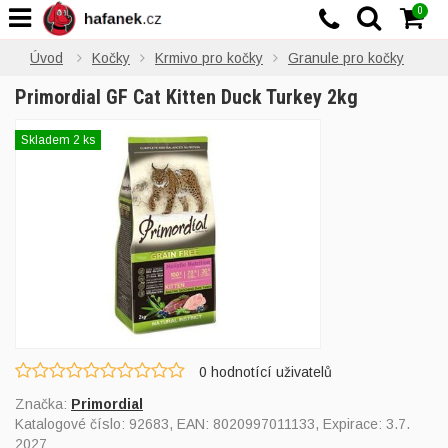
0
Úvod
Kočky
Krmivo pro kočky
Granule pro kočky
Primordial GF Cat Kitten Duck Turkey 2kg
Skladem 2 ks
0
hodnotící uživatelů
Značka:
Primordial
Katalogové číslo:
92683
, EAN:
8020997011133
, Expirace: 3.7.
2027