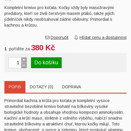
Kompletní krmivo pro koťata. Kočky vždy byly masožravými
predátory, kteří se živili čerstvým masem ptáků, takže jejich
jídelníček nikdy neobsahoval žádné obiloviny. Primordial s
kachnou a krůtou.
Doporučit
Hlídat cenu a dostupnost
380 Kč
1
pořídíte za
Do košíku
POPIS
DOTAZY (0)
DOPRAVA
Primordial kachna a krůta pro koťata je kompletní vysoce
stravitelné bezobilné krmivo bohaté na bílkoviny vysoké
biologické hodnoty a obsahuje vhodnou kompozici aminokyselin.
Kachní a krůtí maso, striktně z volného výběhu, nabízí snadno
stravitelné bílkoviny a atraktivní chuť, kterou kočky milují. Toto
krmivo, obohacené o ovoce a zeleninu, které poskytují vitaminy,