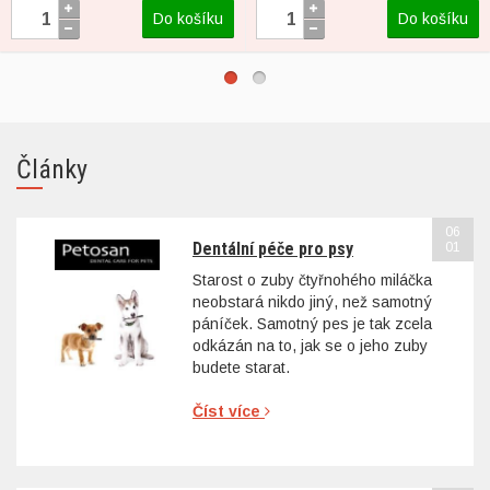
Do košíku
Do košíku
Články
06
Dentální péče pro psy
01
Starost o zuby čtyřnohého miláčka
neobstará nikdo jiný, než samotný
páníček. Samotný pes je tak zcela
odkázán na to, jak se o jeho zuby
budete starat.
Číst více