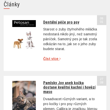
Články
06
Dentální péče pro psy
01
Starost o zuby čtyřnohého miláčka
neobstará nikdo jiný, než samotný
páníček. Samotný pes je tak zcela
odkázán na to, jak se o jeho zuby
budete starat.
Číst více
27
Pamlsky Joy aneb kočka
08
dostane kvalitní kachní i hovězí
maso
Dvaadvacet různých variant, a to
pro kočky i pro psy různých
plemen. Calibra je značkou, kterou