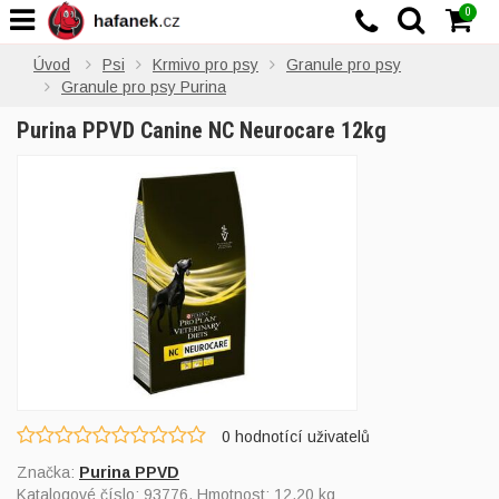
0
Úvod
Psi
Krmivo pro psy
Granule pro psy
Granule pro psy Purina
Purina PPVD Canine NC Neurocare 12kg
0
hodnotící uživatelů
Značka:
Purina PPVD
Katalogové číslo:
93776
, Hmotnost: 12,20 kg