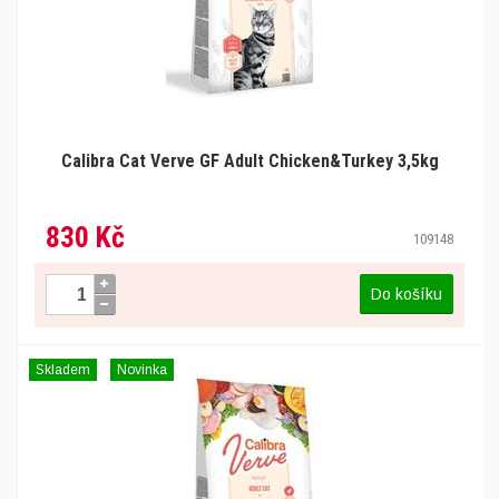
Calibra Cat Verve GF Adult Chicken&Turkey 3,5kg
830 Kč
109148
Do košíku
Skladem
Novinka