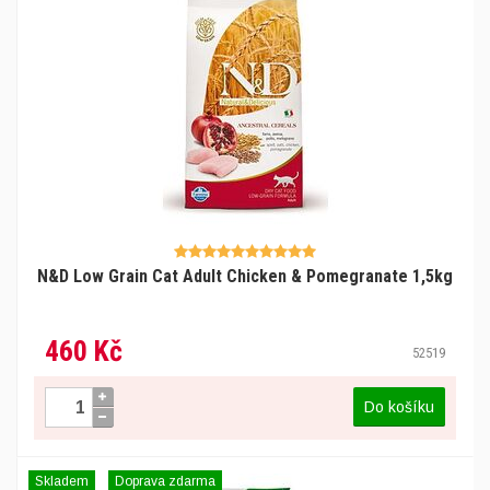
N&D Low Grain Cat Adult Chicken & Pomegranate 1,5kg
460 Kč
52519
Do košíku
Skladem
Doprava zdarma