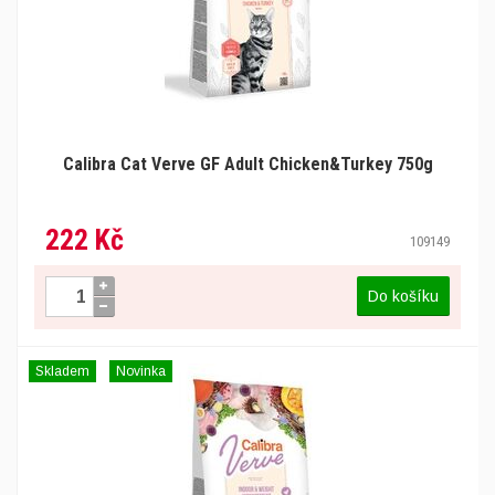
Calibra Cat Verve GF Adult Chicken&Turkey 750g
222 Kč
109149
Do košíku
Skladem
Novinka