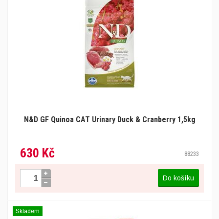
N&D GF Quinoa CAT Urinary Duck & Cranberry 1,5kg
630 Kč
88233
Do košíku
Skladem