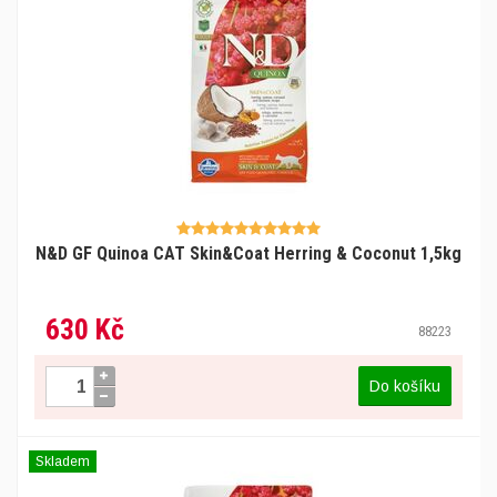
N&D GF Quinoa CAT Skin&Coat Herring & Coconut 1,5kg
630 Kč
88223
Do košíku
Skladem