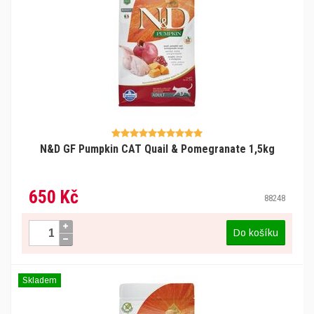
N&D GF Pumpkin CAT Quail & Pomegranate 1,5kg
650 Kč
88248
Do košíku
Skladem