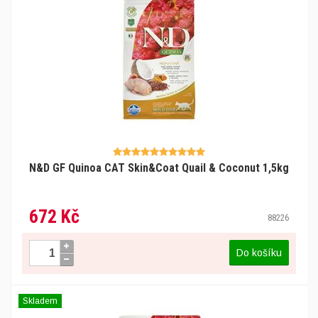
N&D GF Quinoa CAT Skin&Coat Quail & Coconut 1,5kg
672 Kč
88226
Do košíku
Skladem