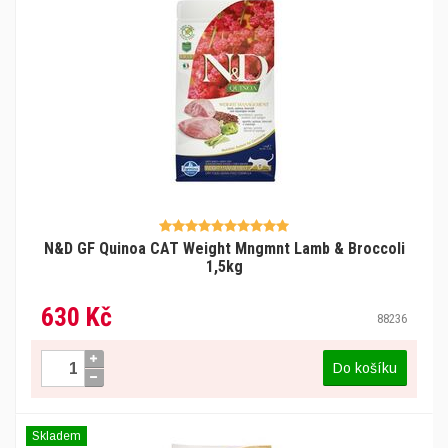
N&D GF Quinoa CAT Weight Mngmnt Lamb & Broccoli
1,5kg
630 Kč
88236
Do košíku
Skladem