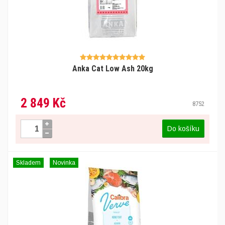
Anka Cat Low Ash 20kg
2 849 Kč
8752
Do košíku
Skladem
Novinka