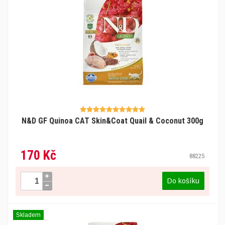
N&D GF Quinoa CAT Skin&Coat Quail & Coconut 300g
170 Kč
88225
Do košíku
Skladem