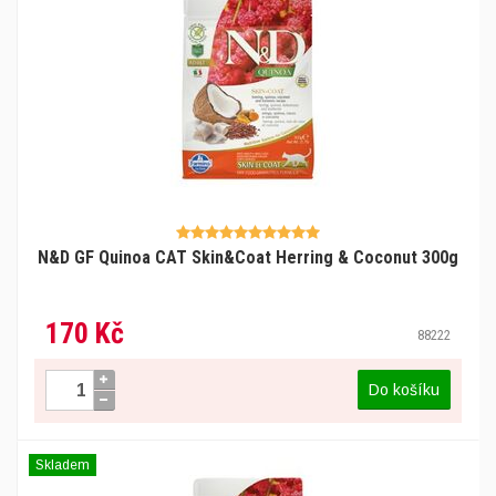
N&D GF Quinoa CAT Skin&Coat Herring & Coconut 300g
170 Kč
88222
Do košíku
Skladem