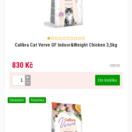
Calibra Cat Verve GF Indoor&Weight Chicken 3,5kg
830 Kč
109155
Do košíku
Skladem
Novinka