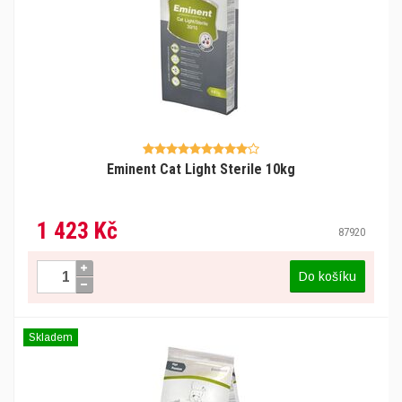
Eminent Cat Light Sterile 10kg
1 423 Kč
87920
Do košíku
Skladem