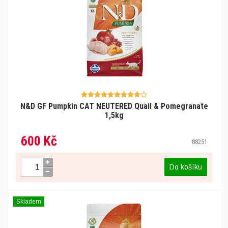
N&D GF Pumpkin CAT NEUTERED Quail & Pomegranate
1,5kg
600 Kč
88251
Do košíku
Skladem