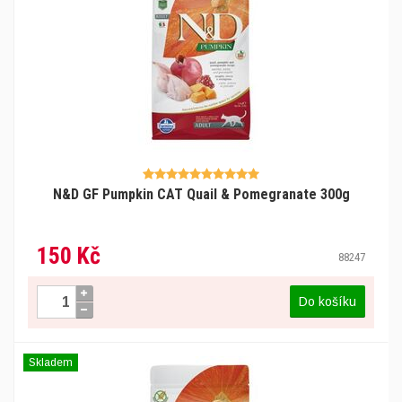
N&D GF Pumpkin CAT Quail & Pomegranate 300g
150 Kč
88247
Do košíku
Skladem