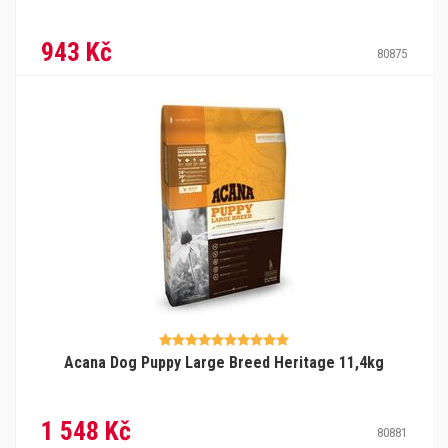
943 Kč
80875
Acana Dog Puppy Large Breed Heritage 11,4kg
1 548 Kč
80881