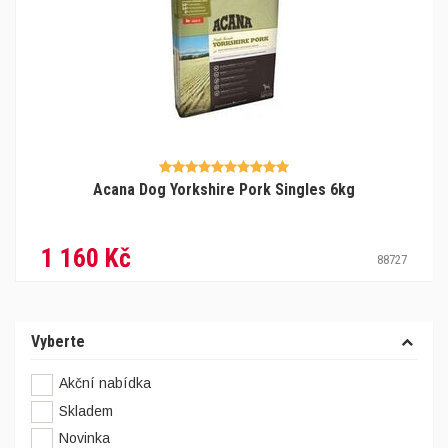
Acana Dog Yorkshire Pork Singles 6kg
1 160 Kč
88727
Vyberte
Akční nabídka
Skladem
Novinka