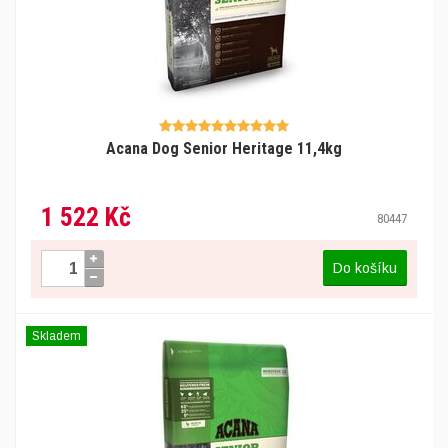
Acana Dog Senior Heritage 11,4kg
1 522 Kč
80447
Do košíku
Skladem