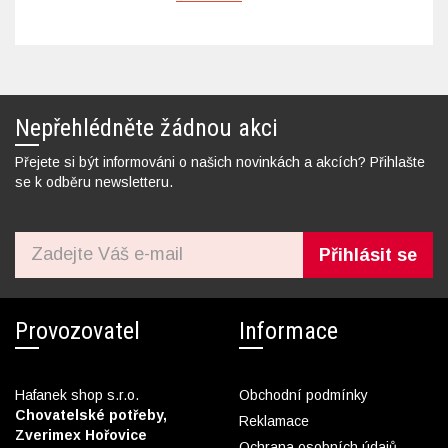
Nepřehlédněte žádnou akci
Přejete si být informováni o našich novinkách a akcích? Přihlašte
se k odběru newsletteru.
Přihlásit se
Provozovatel
Informace
Hafanek shop s.r.o.
Obchodní podmínky
Chovatelské potřeby,
Reklamace
Zverimex Hořovice
Ochrana osobních údajů