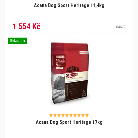
Acana Dog Sport Heritage 11,4kg
1 554 Kč
84672
Skladem
Acana Dog Sport Heritage 17kg