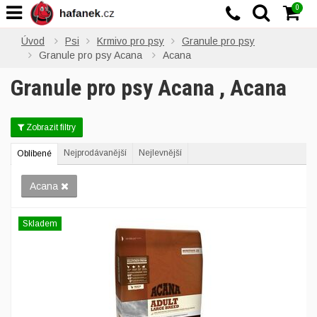
0
Úvod
Psi
Krmivo pro psy
Granule pro psy
Granule pro psy Acana
Acana
Granule pro psy Acana , Acana
Zobrazit filtry
Nejprodávanější
Nejlevnější
Oblíbené
Acana
Skladem