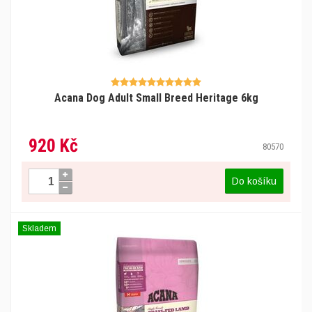
Acana Dog Adult Small Breed Heritage 6kg
920 Kč
80570
Do košíku
Skladem