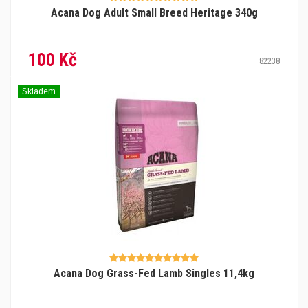
Acana Dog Adult Small Breed Heritage 340g
100 Kč
82238
Skladem
Acana Dog Grass-Fed Lamb Singles 11,4kg