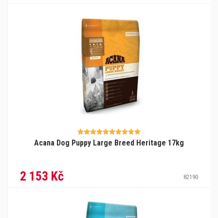
Acana Dog Puppy Large Breed Heritage 17kg
2 153 Kč
82190