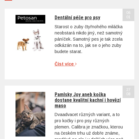
06
Dentální péče pro psy
01
Starost o zuby čtyřnohého miláčka
neobstará nikdo jiný, než samotný
páníček. Samotný pes je tak zcela
odkázán na to, jak se o jeho zuby
budete starat.
Číst více
27
Pamlsky Joy aneb kočka
08
dostane kvalitní kachní i hovězí
maso
Dvaadvacet různých variant, a to
pro kočky i pro psy různých
plemen. Calibra je značkou, kterou
na českém trhu už dobře známe,