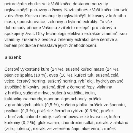
netradičním chutím se k Vaší kočce dostanou pouze ty
nejkvalitnější potraviny a živiny. Navíc přinese Vaší kočce kousek
z divočiny. Krmivo obsahuje ty nejkvalitnější bílkoviny z kuřecího
masa, spoustu ovoce, zeleniny a bylinné extrakty. To vše
dohromady přinese Vašemu zvířeti to nejlepší pro zdravý a
spokojený život. Díky technologii efektivní extrakce vitamínů jsou
vitamíny získané z ovoce a zeleniny extrakcí déle čerstvé a
během produkce nenastává jejich znehodnocení.
Složení:
Čerstvé vykostěné kuře (24 %), sušené kuřecí maso (24 %),
pšenice špalda (10 %), oves (10 %), kuřecí tuk, sušená celá
vejce, čerstvý herring, sušený herring, rybí olej, hydrolyzované
živočišné bílkoviny, sušená dřeň z červené řepy, vláknina
z hrášku, sušené mrkve, sušená vojtěška, inulin,
fruktooligosacha­ridy, mannanoligosacha­ridy, prášek
z granátových jablek (0,5 %), sušená jablka, prášek ze špenátu,
psyllium (0,3 %), prášek z černého rybízu (0,3 %), prášek
z borůvek, chlorid sodný, sušené pivovarské kvasnice, kořen
kurkumy (0,2 %), glukosamin, chondroitin sulfát, extrakt z afrikánu
(zdroj luteinu), extrakt ze zeleného čaje, aloe vera, zrníček