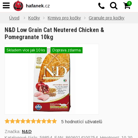
0
Úvod
Kočky
Krmivo pro kočky
Granule pro kočky
N&D Low Grain Cat Neutered Chicken &
Pomegranate 10kg
Skladem více jak 10 ks
Doprava zdarma
5
hodnotící uživatelů
Značka:
N&D
Katalogové číslo:
59854
, EAN:
8606014100754
, Hmotnost: 10,30