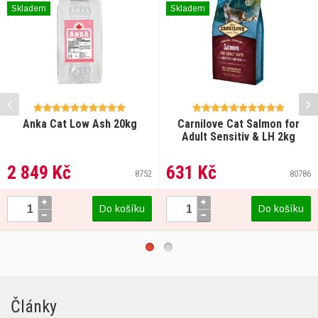
Skladem
Skladem
Anka Cat Low Ash 20kg
Carnilove Cat Salmon for
Adult Sensitiv & LH 2kg
2 849 Kč
631 Kč
8752
80786
Do košíku
Do košíku
Články